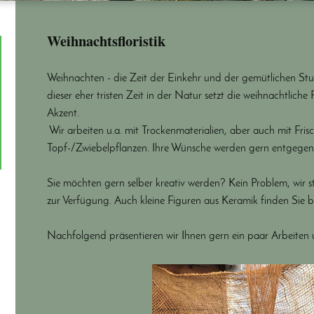
Weihnachtsfloristik
Weihnachten - die Zeit der Einkehr und der gemütlichen Stun
dieser eher tristen Zeit in der Natur setzt die weihnachtliche 
Akzent.
Wir arbeiten u.a. mit Trockenmaterialien, aber auch mit Fri
Topf-/Zwiebelpflanzen. Ihre Wünsche werden gern entgeg
Sie möchten gern selber kreativ werden? Kein Problem, wir st
zur Verfügung. Auch kleine Figuren aus Keramik finden Sie be
Nachfolgend präsentieren wir Ihnen gern ein paar Arbeiten u