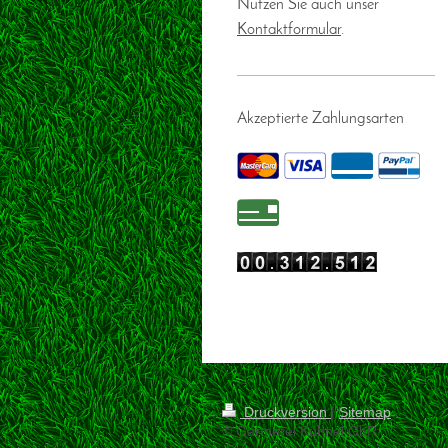
Nutzen Sie auch unser
Kontaktformular
.
Akzeptierte Zahlungsarten
Druckversion
|
Sitemap
© Gärtnerei Kühnel GbR